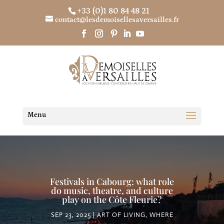
+33 (0)1 80 84 48 21
contact@lesdemoisellesaversailles.fr
Festivals in Cabourg: what role
do music, theatre, and culture
play on the Côte Fleurie?
SEP 23, 2025
ART OF LIVING
,
WHERE