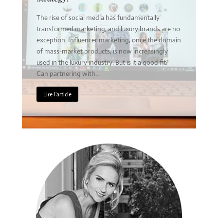
lly
In popular perception, luxury and high prices
ds are no
often go hand in hand. Expensive products are
the domain
usually seen as luxurious, while low-priced items
ingly
rarely enter this universe. But is this equation
d fit?
really accurate? Do brands need to be expensive
to be perceived as luxury?...
Lire l'article