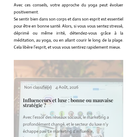
Avec ces conseils, votre approche du yoga peut évoluer
positivement.
Se sentir bien dans son corps et dans son esprit est essentiel
pour être en bonne santé. Alors, si vous vous sentez stressé,
déprimé ou même irrité, détendez-vous grâce à la
méditation, au yoga, ou en allant courir le long de la plage.
Cela libère l’esprit, et vous vous sentirez rapidement mieux.
Non classifié(e)
1 Août, 2026
uvaise
Faut-il être cher pour être perçu comme
luxe ?
ing a
Dans l’imaginaire collectif, luxe et prix élevé
 n’y
semblent indissociables. Un produit cher est
souvent perçu comme luxueux, tandis qu’un prix