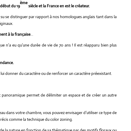
ème
 début du 19
siècle et la France en est le créateur.
s su se distinguer par rapport à nos homologues anglais tant dans la
iginaux.
ent à la française
…
ue n’a eu qu’une durée de vie de 70 ans ! Il est réapparu bien plus
endance.
e lui donner du caractère ou de renforcer un caractère préexistant.
nt panoramique permet de délimiter un espace et de créer un autre
eau dans votre chambre, vous pouvez envisager d’utiliser ce type de
précis comme la technique du color zoning.
 de la nature en fonction de sa thématique par des motifs floraux ou