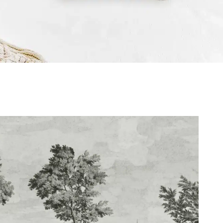
Non classifié(e)
8 A
2026
Le e-