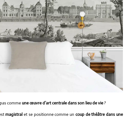
commerce
dans le luxe
opportunit
risque ?
Le commerce en lign
révolutionné la mani
dont les consommat
achètent, et le secte
luxe n’échappe pas à
transformation. Pour
intégrer le e-comme
dans une stratégie d
pose des questions
particulières. Peut-o
e pas comme
une œuvre d’art centrale dans son lieu de vie
?
concilier l’exclusivité..
est
magistral
et se positionne comme un
coup de théâtre dans une
Lire l'article