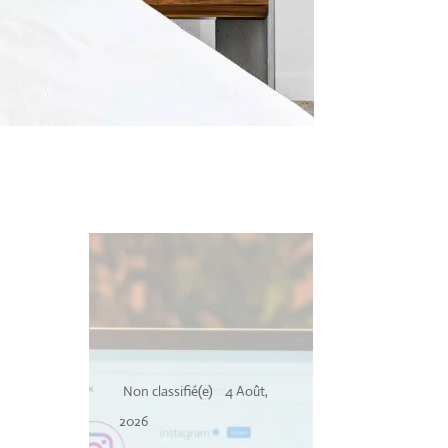
oût,
Non classifié(e)
4 Août,
Non classifié(
2026
2026