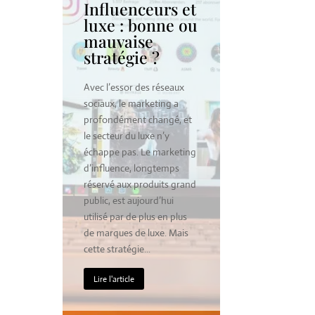
Influenceurs et
Faut-il 
 :
luxe : bonne ou
cher po
é ou
mauvaise
perçu 
stratégie ?
luxe ?
e a
Avec l’essor des réseaux
Dans l’imaginai
ère
sociaux, le marketing a
luxe et prix é
eurs
profondément changé, et
indissociables
ur du
le secteur du luxe n’y
cher est souv
 cette
échappe pas. Le marketing
comme luxueux
tant,
d’influence, longtemps
qu’un prix bas
rce
réservé aux produits grand
associé à cet 
e luxe
public, est aujourd’hui
cette équation
utilisé par de plus en plus
vraiment juste 
n
de marques de luxe. Mais
nécessairemen
.
cette stratégie...
pour...
Lire l'article
Lire l'article