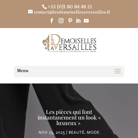
+33 (0)1 80 84 48 21
contact@lesdemoisellesaversailles.fr
Les pièces qui font
instantanément un look «
luxueux »
NOV 25, 2025
BEAUTÉ
,
MODE