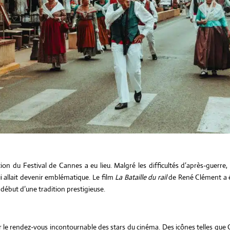
profondément chang
le secteur du luxe n’y
échappe pas. Le mar
d’influence, longtem
réservé aux produits
public, est aujourd’hu
utilisé par de plus en
de marques de luxe. 
cette stratégie...
Lire l'article
on du Festival de Cannes a eu lieu. Malgré les difficultés d’après-guerre, 
 allait devenir emblématique. Le film
La Bataille du rail
de René Clément a é
début d’une tradition prestigieuse.
r le rendez-vous incontournable des stars du cinéma. Des icônes telles que 