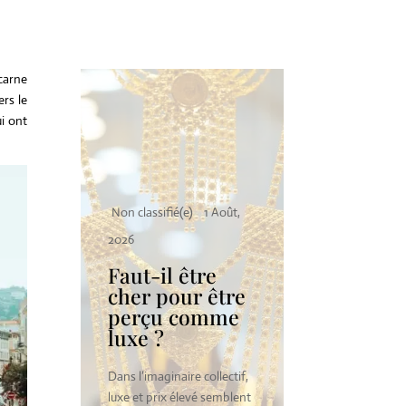
carne
ers le
i ont
Mode
Art de
Juil, 2026
Pourquo
minima
oût,
Non classifié(e)
1 Août,
fonctio
2026
dans le 
s et
Faut-il être
stratégi
e ou
cher pour être
percept
perçu comme
désir
luxe ?
Dans l’univers 
eaux
Dans l’imaginaire collectif,
minimalisme n
 a
luxe et prix élevé semblent
simple tenda