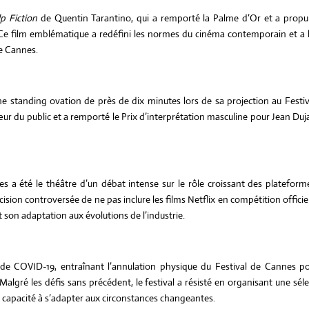
lp Fiction
de Quentin Tarantino, qui a remporté la Palme d’Or et a propul
e. Ce film emblématique a redéfini les normes du cinéma contemporain et a l
de Cannes.
e standing ovation de près de dix minutes lors de sa projection au Festiv
ur du public et a remporté le Prix d’interprétation masculine pour Jean Duj
g
s a été le théâtre d’un débat intense sur le rôle croissant des plateform
sion controversée de ne pas inclure les films Netflix en compétition officie
et son adaptation aux évolutions de l’industrie.
e COVID-19, entraînant l’annulation physique du Festival de Cannes po
lgré les défis sans précédent, le festival a résisté en organisant une sél
 sa capacité à s’adapter aux circonstances changeantes.