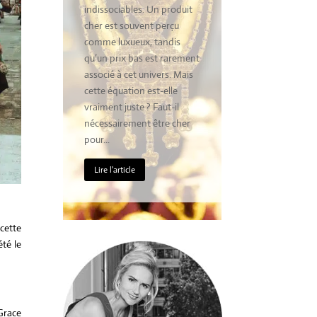
é, et
indissociables. Un produit
esthétique. Il
cher est souvent perçu
comme une vé
keting
comme luxueux, tandis
stratégie de 
ps
qu’un prix bas est rarement
capable de ren
 grand
associé à cet univers. Mais
désirabilité, d
i
cette équation est-elle
produit et de 
 plus
vraiment juste ? Faut-il
identité forte 
Mais
nécessairement être cher
intemporelle. 
pour...
de...
Lire l'article
Lire l'article
cette
té le
Grace