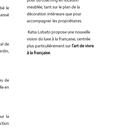
pour du coaching en location
meublée, tant sur le plan de la
sé le
décoration intérieure que pour
aissé
accompagner les propriétaires.
Katia Lobato propose une nouvelle
vision du luxe à la française, centrée
al de
plus particulièrement sur
l’art de vivre
ardin,
à la française
.
es de
lle en
ur la
ection