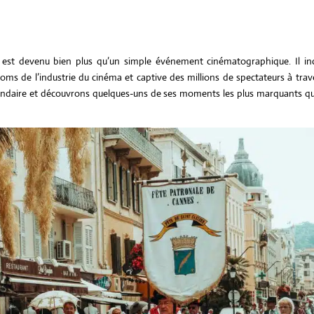
s est devenu bien plus qu’un simple événement cinématographique. Il in
noms de l’industrie du cinéma et captive des millions de spectateurs à trav
gendaire et découvrons quelques-uns de ses moments les plus marquants qu
Non classifié(e)
4 A
2026
Influenceur
luxe : bonn
mauvaise
stratégie ?
Avec l’essor des rés
sociaux, le marketing