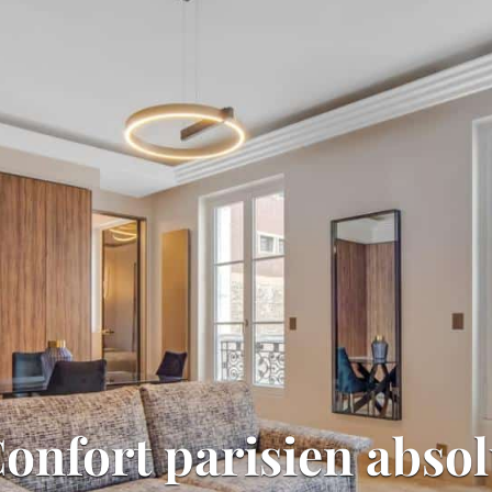
onfort parisien abso