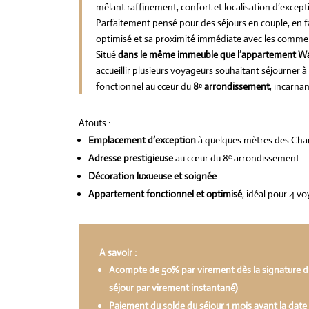
mêlant raffinement, confort et localisation d’excep
Parfaitement pensé pour des séjours en couple, en fa
optimisé et sa proximité immédiate avec les commerc
Situé
dans le même immeuble que l’appartement W
accueillir plusieurs voyageurs souhaitant séjourner
fonctionnel au cœur du
8ᵉ arrondissement
, incarnan
Atouts :
Emplacement d’exception
à quelques mètres des Ch
Adresse prestigieuse
au cœur du 8ᵉ arrondissement
Décoration luxueuse et soignée
Appartement fonctionnel et optimisé
, idéal pour 4 v
A savoir :
Acompte de 50% par virement dès la signature du 
séjour par virement instantané)
Paiement du solde du séjour 1 mois avant la date