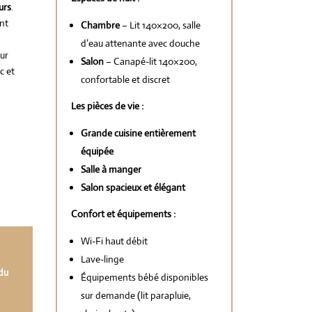
urs
.
nt
Chambre
– Lit 140×200, salle
d’eau attenante avec douche
our
Salon
– Canapé-lit 140×200,
c et
confortable et discret
Les pièces de vie :
Grande cuisine entièrement
équipée
Salle à manger
Salon spacieux et élégant
Confort et équipements :
Wi-Fi haut débit
Lave-linge
 du
Équipements bébé disponibles
sur demande (lit parapluie,