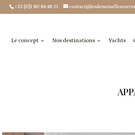
+33 (0)1 80 84 48 21
contact@lesdemoisellesaversai
Le concept
Nos destinations
Yachts
APP