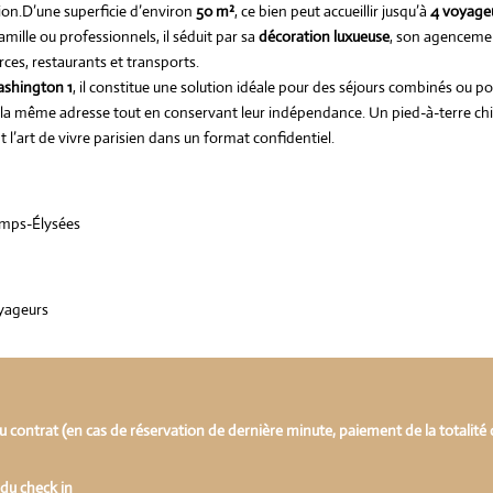
tion.D’une superficie d’environ
50 m²
, ce bien peut accueillir jusqu’à
4 voyage
mille ou professionnels, il séduit par sa
décoration luxueuse
, son agenceme
es, restaurants et transports.
ashington 1
, il constitue une solution idéale pour des séjours combinés ou p
 à la même adresse tout en conservant leur indépendance. Un pied-à-terre chi
t l’art de vivre parisien dans un format confidentiel.
amps-Élysées
oyageurs
contrat (en cas de réservation de dernière minute, paiement de la totalité
 du check in